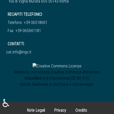
Via di Vigna Murata 605 00143 Roma
RECAPITI TELEFONICI
Telefono +39 06518601
Fax +39 065041181
CONTATTI
cat.info@ingv.it
Distribuito con licenza
Creative Commons Attribution-
ShareAlike 4.0 International (CC BY 4.0)
.
Istituto Nazionale di Geofisica e Vulcanologia
.
♿
Note Legali
Privacy
Credits