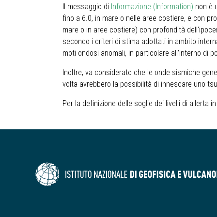
Il messaggio di
Informazione (Information)
non è u
fino a 6.0, in mare o nelle aree costiere, e con p
mare o in aree costiere) con profondità dell'ipocen
secondo i criteri di stima adottati in ambito inter
moti ondosi anomali, in particolare all’interno di p
Inoltre, va considerato che le onde sismiche ge
volta avrebbero la possibilità di innescare uno ts
Per la definizione delle soglie dei livelli di allert