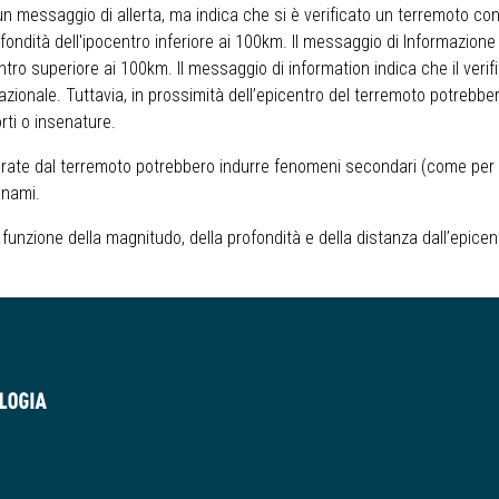
n messaggio di allerta, ma indica che si è verificato un terremoto c
rofondità dell'ipocentro inferiore ai 100km. Il messaggio di Informazio
tro superiore ai 100km. Il messaggio di information indica che il verif
nazionale. Tuttavia, in prossimità dell’epicentro del terremoto potrebber
orti o insenature.
nerate dal terremoto potrebbero indurre fenomeni secondari (come per
unami.
a in funzione della magnitudo, della profondità e della distanza dall’epicen