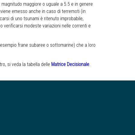
on magnitudo maggiore o uguale a 5.5 e in genere
ne viene emesso anche in caso di terremoti (in
icarsi di uno tsunami è ritenuto improbabile,
o verificarsi modeste variazioni nelle correnti e
 esempio frane subaree o sottomarine) che a loro
tro, si veda la tabella delle
Matrice Decisionale
.