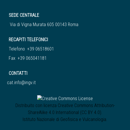
SEDE CENTRALE
Via di Vigna Murata 605 00143 Roma
RECAPITI TELEFONICI
Telefono +39 06518601
Fax +39 065041181
CONTATTI
cat.info@ingv.it
Distribuito con licenza
Creative Commons Attribution-
ShareAlike 4.0 International (CC BY 4.0)
.
Istituto Nazionale di Geofisica e Vulcanologia
.