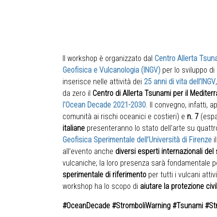
Il workshop è organizzato dal
Centro Allerta Tsuna
Geofisica e Vulcanologia (INGV)
per lo sviluppo di
inserisce nelle attività dei
25 anni di vita dell’INGV
da zero il
Centro di Allerta Tsunami per il Mediter
l'Ocean Decade 2021-2030
. Il convegno, infatti, 
comunità ai rischi oceanici e costieri) e
n. 7
(espa
italiane
presenteranno lo stato dell'arte su quattro 
Geofisica Sperimentale dell’Università di Firenze
i
all’evento anche
diversi esperti internazionali del
vulcaniche; la loro presenza sarà fondamentale pe
sperimentale di riferimento
per tutti i vulcani atti
workshop ha lo scopo di
aiutare la protezione civi
#OceanDecade #StromboliWarning #Tsunami #Str