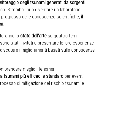
itoraggio degli tsunami generati da sorgenti
op. Stromboli può diventare un laboratorio
e al progresso delle conoscenze scientifiche,
il
mi
.
enteranno lo
stato dell'arte
su quattro temi
sono stati invitati a presentare le loro esperienze
a discutere i miglioramenti basati sulle conoscenze
r comprendere meglio i fenomeni
ta tsunami più efficaci e standard
per eventi
l processo di mitigazione del rischio tsunami e