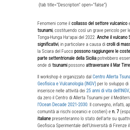
{tab title="Description" open="false"}
Fenomeni come il
collasso del settore vulcanico
tsunami
, costituendo così un grave pericolo per
Tonga-Hunga Haʻapai del 2022.
Anche il vulcano 
significativi
, in particolare a causa di
crolli di ma
la Sciara del Fuoco
possono raggiungere le coste a
parte settentrionale della Sicilia
potrebbero essere
onde di
tsunami
possono
attraversare il Mar Tirr
Il workshop è organizzato dal
Centro Allerta Tsuna
Geofisica e Vulcanologia (INGV)
per lo sviluppo di
inserisce nelle attività dei
25 anni di vita dell’INGV
da zero il Centro di Allerta Tsunami per il Mediter
l'Ocean Decade 2021-2030
. Il convegno, infatti, 
comunità ai rischi oceanici e costieri) e
n. 7
(espa
italiane
presenteranno lo stato dell'arte su quattro
Geofisica Sperimentale dell’Università di Firenze 