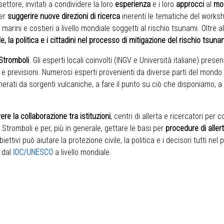
settore, invitati a condividere la loro
esperienza
e i loro
approcci
al
mon
per
suggerire nuove direzioni di ricerca
inerenti le tematiche del worksh
vi marini e costieri a livello mondiale soggetti al rischio tsunami. Oltr
, la politica e i cittadini nel processo di mitigazione del rischio tsuna
 Stromboli
. Gli esperti locali coinvolti (INGV e Università italiane) pres
à e previsioni. Numerosi esperti provenienti da diverse parti del mondo 
nerati da sorgenti vulcaniche, a fare il punto su ciò che disponiamo, 
re la collaborazione tra istituzioni
, centri di allerta e ricercatori pe
 Stromboli e per, più in generale, gettare le basi per
procedure di aller
ettivi può aiutare la protezione civile, la politica e i decisori tutti ne
i dal
IOC/UNESCO
a livello mondiale.