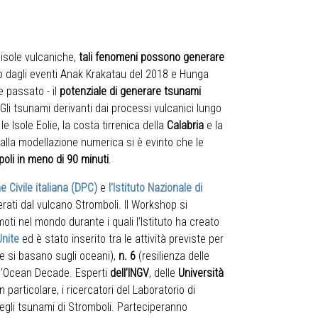
e isole vulcaniche,
tali fenomeni possono generare
o dagli eventi Anak Krakatau del 2018 e Hunga
e passato - il
potenziale di generare tsunami
 Gli tsunami derivanti dai processi vulcanici lungo
e Isole Eolie, la costa tirrenica della
Calabria
e la
alla modellazione numerica si è evinto che le
poli in meno di 90 minuti
.
e Civile italiana (DPC)
e
l'Istituto Nazionale di
rati dal vulcano Stromboli. Il Workshop si
moti nel mondo durante i quali l’Istituto ha creato
Unite
ed è stato inserito tra le attività previste per
e si basano sugli oceani),
n. 6
(resilienza delle
ll'Ocean Decade. Esperti
dell’INGV
, delle
Università
In particolare, i ricercatori del Laboratorio di
degli tsunami di Stromboli. Parteciperanno