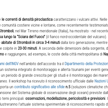
e
le correnti di densità piroclastica
caratterizzano i vulcani attivi. Nell
 le comunità costiere vicine e lontane, come recentemente testimoniat
Stromboli
, nel Mar Tirreno meridionale (Italia), ha mostrato - nel recent
ssa lungo la “Sciara del Fuoco”
(il fianco nord-occidentale del vulcano).
bitate di Stromboli in circa 3-4 minuti
dalla loro generazione, mentre l
 colpite in
20-30 minuti
. A seconda delle dimensioni della sorgente, d
eno
e raggiungere, ad esempio, le coste della città metropolitana di
Na
mi dell’INGV
nell'ambito dell'accordo tra il
Dipartimento della Protezion
 un sistema integrato di monitoraggio e allerta tsunami per eventi gene
, un periodo di grande crescita per gli studi e il monitoraggio dei mare
raneo. Il workshop ha ricevuto il riconoscimento ufficiale dalle
Nazioni 
apporta un
contributo significativo alle sfide
n.5
(soluzioni climatiche ch
nsione del Sistema globale di osservazione degli oceani) previste da
 temi principali:
osservazioni, modellazione, pericolosità e previsioni
. 
illustreranno l’attuale sistema sperimentale di riconoscimento rapido 