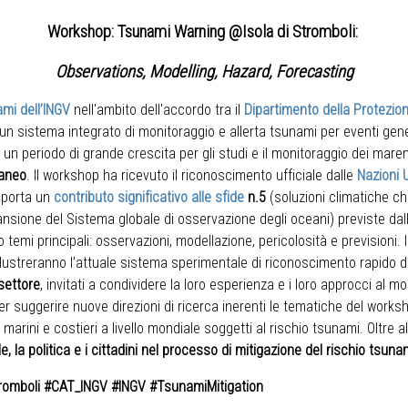
Workshop: Tsunami Warning @Isola di Stromboli:
Observations, Modelling, Hazard, Forecasting
mi dell’INGV
nell'ambito dell'accordo tra il
Dipartimento della Protezion
 un sistema integrato di monitoraggio e allerta tsunami per eventi gene
, un periodo di grande crescita per gli studi e il monitoraggio dei mare
raneo
. Il workshop ha ricevuto il riconoscimento ufficiale dalle
Nazioni 
apporta un
contributo significativo alle sfide
n.5
(soluzioni climatiche ch
nsione del Sistema globale di osservazione degli oceani) previste da
temi principali: osservazioni, modellazione, pericolosità e previsioni. In
llustreranno l’attuale sistema sperimentale di riconoscimento rapido d
 settore
, invitati a condividere la loro esperienza e i loro approcci al 
r suggerire nuove direzioni di ricerca inerenti le tematiche del work
vi marini e costieri a livello mondiale soggetti al rischio tsunami. Oltre
le, la politica e i cittadini nel processo di mitigazione del rischio tsuna
omboli #CAT_INGV #INGV #TsunamiMitigation