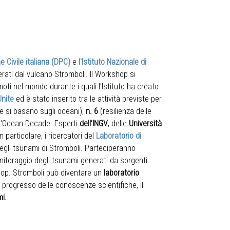
e Civile italiana (DPC)
e
l'Istituto Nazionale di
rati dal vulcano Stromboli. Il Workshop si
moti nel mondo durante i quali l’Istituto ha creato
Unite
ed è stato inserito tra le attività previste per
e si basano sugli oceani),
n. 6
(resilienza delle
ll'Ocean Decade. Esperti
dell’INGV
, delle
Università
 particolare, i ricercatori del
Laboratorio di
egli tsunami di Stromboli. Parteciperanno
monitoraggio degli tsunami generati da sorgenti
shop. Stromboli può diventare un
laboratorio
 al progresso delle conoscenze scientifiche, il
mi.