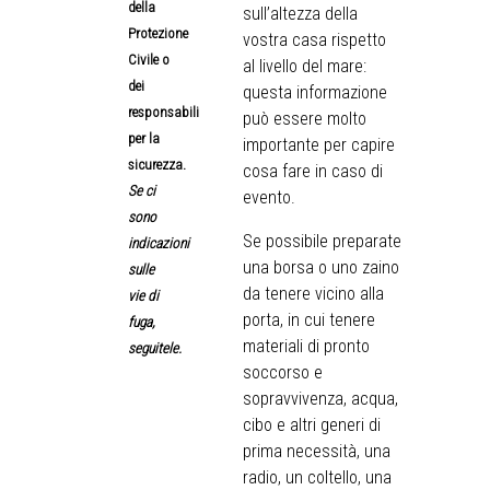
della
sull’altezza della
Protezione
vostra casa rispetto
Civile o
al livello del mare:
dei
questa informazione
responsabili
può essere molto
per la
importante per capire
sicurezza.
cosa fare in caso di
Se ci
evento.
sono
Se possibile preparate
indicazioni
una borsa o uno zaino
sulle
da tenere vicino alla
vie di
porta, in cui tenere
fuga,
materiali di pronto
seguitele.
soccorso e
sopravvivenza, acqua,
cibo e altri generi di
prima necessità, una
radio, un coltello, una