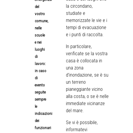
la circondano,
del
studiate e
vostro
memorizzate le vie e i
comune,
tempi di evacuazione
nelle
e i punti di raccolta.
scuole
e nei
In particolare,
luoghi
verificate se la vostra
di
casa è collocata in
lavoro:
una zona
in caso
d’inondazione, se è su
di
un terreno
evento
pianeggiante vicino
seguite
alla costa, o se è nelle
sempre
immediate vicinanze
le
del mare.
indicazioni
dei
Se vi è possibile,
funzionari
informatevi