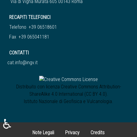
Via di Vigna Murata 605 00143 Roma
RECAPITI TELEFONICI
Telefono +39 06518601
Fax +39 065041181
CONTATTI
cat.info@ingv.it
Distribuito con licenza
Creative Commons Attribution-
ShareAlike 4.0 International (CC BY 4.0)
.
Istituto Nazionale di Geofisica e Vulcanologia
.
♿
Note Legali
Privacy
Credits