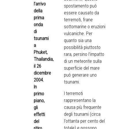
l’arrivo
spostamento può
della
essere causato da
prima
terremoti, frane
onda
sottomarine o eruzioni
di
vulcaniche. Per
tsunami
quanto sia una
a
possibilità piuttosto
Phuket,
rara, persino l'impatto
Thailandia,
di un meteorite sulla
il 26
superficie del mare
dicembre
può generare uno
2004.
tsunami.
In
I terremoti
primo
rappresentano la
piano,
causa più frequente
gli
degli tsunami (circa
effetti
l'ottanta per cento del
del
totale) e possono
ritiro