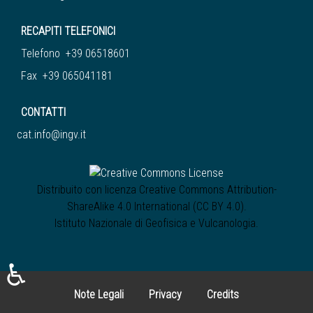
RECAPITI TELEFONICI
Telefono +39 06518601
Fax +39 065041181
CONTATTI
cat.info@ingv.it
Distribuito con licenza
Creative Commons Attribution-
ShareAlike 4.0 International (CC BY 4.0)
.
Istituto Nazionale di Geofisica e Vulcanologia
.
♿
Note Legali
Privacy
Credits