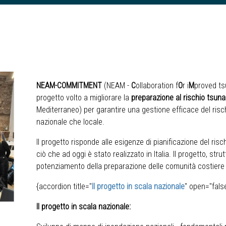
NEAM-COMMITMENT
(NEAM -
C
ollaboration f
O
r i
M
proved t
progetto volto a migliorare la
preparazione al rischio tsun
Mediterraneo) per garantire una gestione efficace del rischi
nazionale che locale.
Il progetto risponde alle esigenze di pianificazione del ri
ciò che ad oggi è stato realizzato in Italia. Il progetto, strut
potenziamento della preparazione delle comunità costiere 
{accordion title="
Il progetto in scala nazionale
" open="fals
Il progetto in scala nazionale: