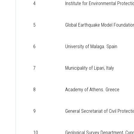
4
Institute for Environmental Protecti
5
Global Earthquake Model Foundation.
6
University of Malaga. Spain
7
Municipality of Lipari, Italy
8
Academy of Athens. Greece
9
General Secretariat of Civil Protect
10
Geological Survey Department, Cyp