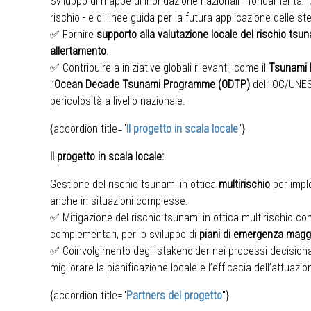
Sviluppo di mappe di inondazione nazionali - fondamentali p
rischio - e di linee guida per la futura applicazione delle 
✅ Fornire
supporto alla valutazione locale del rischio tsu
allertamento
.
✅ Contribuire a iniziative globali rilevanti, come il
Tsunami
l’
Ocean Decade Tsunami
Programme
(ODTP)
dell’IOC/UNES
pericolosità a livello nazionale.
{accordion title="
Il progetto in scala locale
"}
Il progetto in scala locale:
Gestione del rischio tsunami in ottica
multirischio
per impl
anche in situazioni complesse.
✅ Mitigazione del rischio tsunami in ottica multirischio c
complementari, per lo sviluppo di
piani di emergenza magg
✅ Coinvolgimento degli stakeholder nei processi decisiona
migliorare la pianificazione locale e l’efficacia dell’attuazio
{accordion title="
Partners del progetto
"}