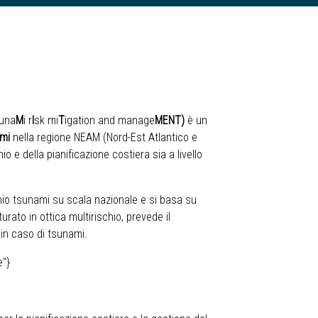
suna
M
i r
I
sk mi
T
igation and manage
MENT)
è un
ami
nella regione NEAM (Nord-Est Atlantico e
o e della pianificazione costiera sia a livello
schio tsunami su scala nazionale e si basa su
turato in ottica multirischio, prevede il
in caso di tsunami.
e"}