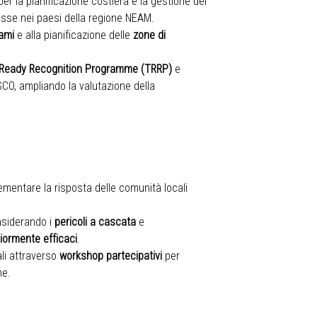
er la pianificazione costiera e la gestione del
stesse nei paesi della regione NEAM.
nami
e alla pianificazione delle
zone di
 Ready
Recognition
Programme
(TRRP)
e
CO, ampliando la valutazione della
ementare la risposta delle comunità locali
onsiderando i
pericoli a cascata
e
iormente efficaci
.
li attraverso
workshop partecipativi
per
ne.