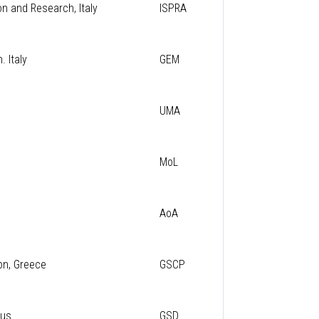
on and Research, Italy
ISPRA
 Italy
GEM
UMA
MoL
AoA
ion, Greece
GSCP
rus
GSD