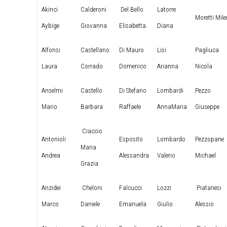
Akinci
Calderoni
Del Bello
Latorre
Moretti Mil
Aybige
Giovanna
Elisabetta
Diana
Alfonsi
Castellano
Di Mauro
Lisi
Pagliuca
Laura
Corrado
Domenico
Arianna
Nicola
Anselmi
Castello
Di Stefano
Lombardi
Pezzo
Mario
Barbara
Raffaele
AnnaMaria
Giuseppe
Ciaccio
Antonioli
Esposito
Lombardo
Pezzopane
Maria
Andrea
Alessandra
Valerio
Michael
Grazia
Anzidei
Cheloni
Falcucci
Lozzi
Piatanesi
Marco
Daniele
Emanuela
Giulio
Alessio