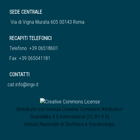
SEDE CENTRALE
Via di Vigna Murata 605 00143 Roma
RECAPITI TELEFONICI
Telefono +39 06518601
Fax +39 065041181
CONTATTI
cat.info@ingv.it
Distribuito con licenza
Creative Commons Attribution-
ShareAlike 4.0 International (CC BY 4.0)
.
Istituto Nazionale di Geofisica e Vulcanologia
.