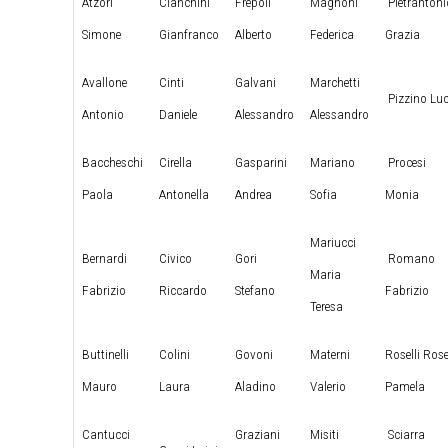
Atzori
Cianchini
Frepoli
Magnoni
Pietrantoni
Simone
Gianfranco
Alberto
Federica
Grazia
Avallone
Cinti
Galvani
Marchetti
Pizzino Lu
Antonio
Daniele
Alessandro
Alessandro
Baccheschi
Cirella
Gasparini
Mariano
Procesi
Paola
Antonella
Andrea
Sofia
Monia
Mariucci
Bernardi
Civico
Gori
Romano
Maria
Fabrizio
Riccardo
Stefano
Fabrizio
Teresa
Buttinelli
Colini
Govoni
Materni
Roselli Rose
Mauro
Laura
Aladino
Valerio
Pamela
Cantucci
Graziani
Misiti
Sciarra