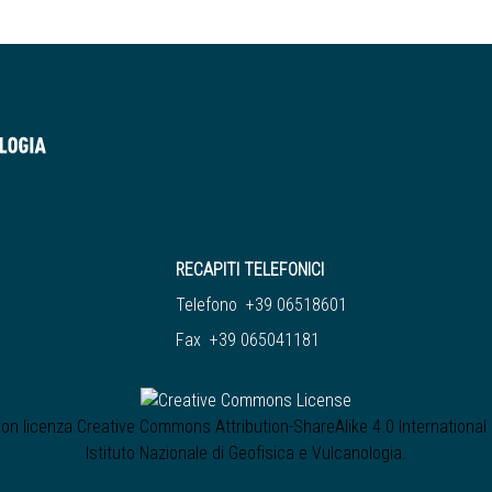
RECAPITI TELEFONICI
Telefono +39 06518601
Fax +39 065041181
 con licenza
Creative Commons Attribution-ShareAlike 4.0 International
Istituto Nazionale di Geofisica e Vulcanologia
.