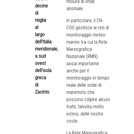
misura di onde
decine
anomale.
di
miglia
In particolare, il CN-
al
COS gestisce le reti di
largo
monitoraggio meteo-
dell'Italia
marino tra cui la Rete
meridionale,
Mareografica
a sud
Nazionale (RMN),
ovest
assai importante
dell’isola
anche per il
greca
monitoraggio in tempo
di
reale delle onde di
Zacinto
maremoto che
possono colpire alcuni
tratti, talvolta molto
estesi, delle nostre
coste.
La Rete Mareografica