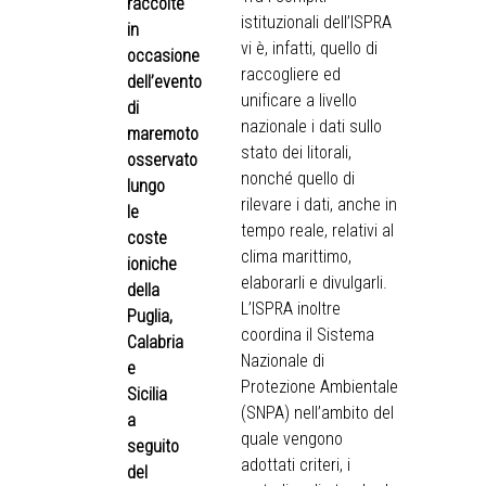
raccolte
istituzionali dell’ISPRA
in
vi è, infatti, quello di
occasione
raccogliere ed
dell’evento
unificare a livello
di
nazionale i dati sullo
maremoto
stato dei litorali,
osservato
nonché quello di
lungo
rilevare i dati, anche in
le
tempo reale, relativi al
coste
clima marittimo,
ioniche
elaborarli e divulgarli.
della
L’ISPRA inoltre
Puglia,
coordina il Sistema
Calabria
Nazionale di
e
Protezione Ambientale
Sicilia
(SNPA) nell’ambito del
a
quale vengono
seguito
adottati criteri, i
del