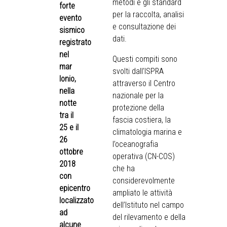
metodi e gli standard
forte
per la raccolta, analisi
evento
e consultazione dei
sismico
dati.
registrato
nel
Questi compiti sono
mar
svolti dall’ISPRA
Ionio,
attraverso il Centro
nella
nazionale per la
notte
protezione della
tra il
fascia costiera, la
25 e il
climatologia marina e
26
l’oceanografia
ottobre
operativa (CN-COS)
2018
che ha
con
considerevolmente
epicentro
ampliato le attività
localizzato
dell’Istituto nel campo
ad
del rilevamento e della
alcune