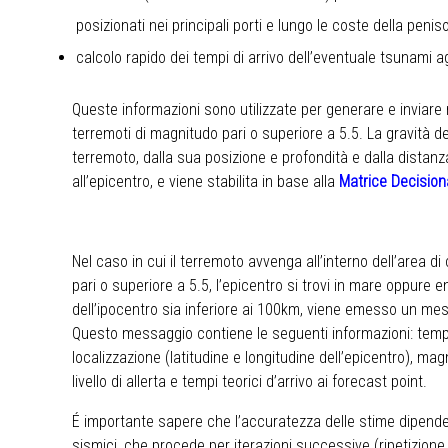
posizionati nei principali porti e lungo le coste della peni
calcolo rapido dei tempi di arrivo dell’eventuale tsunami ag
Queste informazioni sono utilizzate per generare e inviare
terremoti di magnitudo pari o superiore a 5.5. La gravità del
terremoto, dalla sua posizione e profondità e dalla distanz
all’epicentro, e viene stabilita in base alla
Matrice Decision
Nel caso in cui il terremoto avvenga all’interno dell’area 
pari o superiore a 5.5, l’epicentro si trovi in mare oppure e
dell’ipocentro sia inferiore ai 100km, viene emesso un mes
Questo messaggio contiene le seguenti informazioni: tempo
localizzazione (latitudine e longitudine dell’epicentro), mag
livello di allerta e tempi teorici d’arrivo ai forecast point.
É importante sapere che l’accuratezza delle stime dipend
sismici, che procede per iterazioni successive (ripetizione