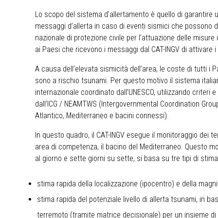
Lo scopo del sistema d’allertamento è quello di garantire 
messaggi d’allerta in caso di eventi sismici che possono d
nazionale di protezione civile per l’attuazione delle mis
ai Paesi che ricevono i messaggi dal CAT-INGV di attivare i 
A causa dell’elevata sismicità dell’area, le coste di tutti 
sono a rischio tsunami. Per questo motivo il sistema italia
internazionale coordinato dall’UNESCO, utilizzando criteri e 
dall’ICG / NEAMTWS (Intergovernmental Coordination Group
Atlantico, Mediterraneo e bacini connessi).
In questo quadro, il CAT-INGV esegue il monitoraggio dei t
area di competenza, il bacino del Mediterraneo. Questo mon
al giorno e sette giorni su sette, si basa su tre tipi di stima
stima rapida della localizzazione (ipocentro) e della magn
stima rapida del potenziale livello di allerta tsunami, in ba
terremoto (tramite matrice decisionale) per un insieme di p