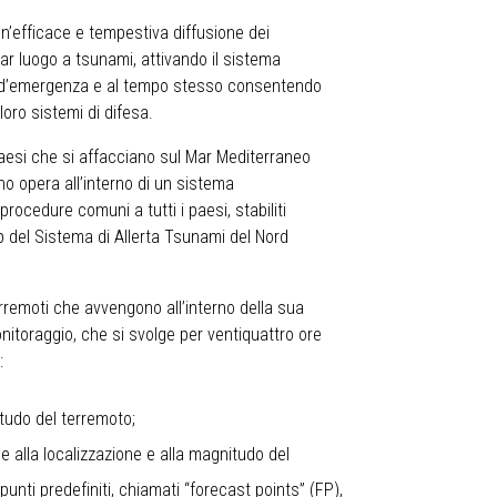
un’efficace e tempestiva diffusione dei
ar luogo a tsunami, attivando il sistema
ure d’emergenza e al tempo stesso consentendo
loro sistemi di difesa.
i Paesi che si affacciano sul Mar Mediterraneo
no opera all’interno di un sistema
procedure comuni a tutti i paesi, stabiliti
 del Sistema di Allerta Tsunami del Nord
erremoti che avvengono all’interno della sua
itoraggio, che si svolge per ventiquattro ore
:
itudo del terremoto;
se alla localizzazione e alla magnitudo del
unti predefiniti, chiamati “forecast points” (FP),