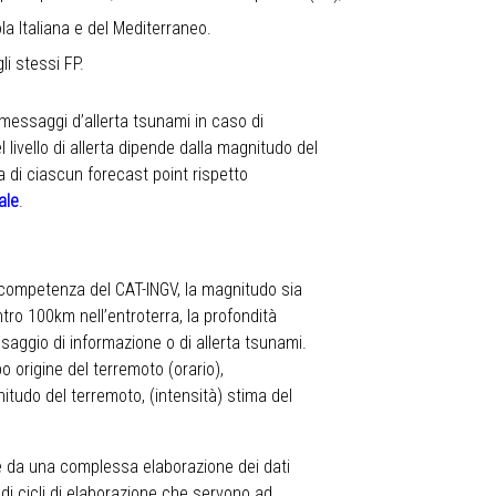
sola Italiana e del Mediterraneo.
li stessi FP.
 messaggi d’allerta tsunami in caso di
 livello di allerta dipende dalla magnitudo del
a di ciascun forecast point rispetto
ale
.
di competenza del CAT-INGV, la magnitudo sia
ntro 100km nell’entroterra, la profondità
saggio di informazione o di allerta tsunami.
 origine del terremoto (orario),
nitudo del terremoto, (intensità) stima del
e da una complessa elaborazione dei dati
 di cicli di elaborazione che servono ad