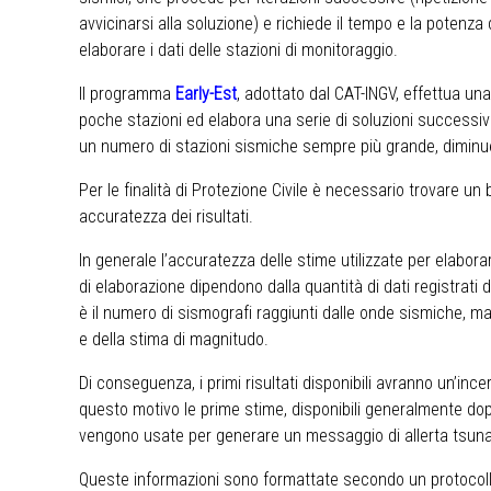
avvicinarsi alla soluzione) e richiede il tempo e la potenza
elaborare i dati delle stazioni di monitoraggio.
Il programma
Early-Est
, adottato dal CAT-INGV, effettua una 
poche stazioni ed elabora una serie di soluzioni successive a
un numero di stazioni sismiche sempre più grande, diminue
Per le finalità di Protezione Civile è necessario trovare u
accuratezza dei risultati.
In generale l’accuratezza delle stime utilizzate per elabora
di elaborazione dipendono dalla quantità di dati registrati 
è il numero di sismografi raggiunti dalle onde sismiche, ma
e della stima di magnitudo.
Di conseguenza, i primi risultati disponibili avranno un’inc
questo motivo le prime stime, disponibili generalmente dop
vengono usate per generare un messaggio di allerta tsun
Queste informazioni sono formattate secondo un protocollo 