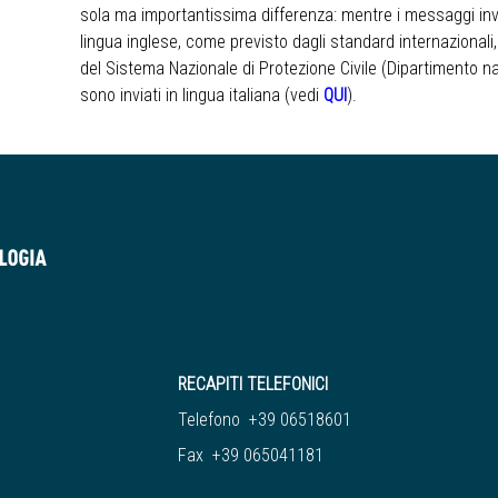
sola ma importantissima differenza: mentre i messaggi in
lingua inglese, come previsto dagli standard internazionali
del Sistema Nazionale di Protezione Civile (Dipartimento na
sono inviati in lingua italiana (vedi
QUI
).
RECAPITI TELEFONICI
Telefono +39 06518601
Fax +39 065041181