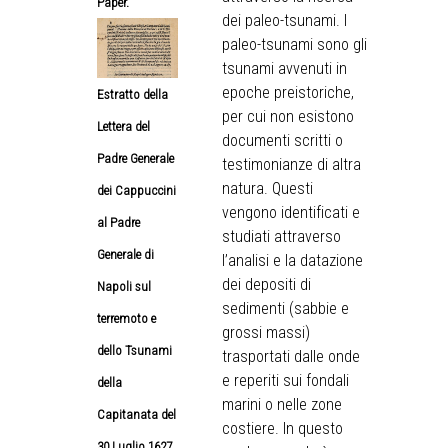
Paper.
dei paleo-tsunami. I
paleo-tsunami sono gli
tsunami avvenuti in
epoche preistoriche,
Estratto della
per cui non esistono
Lettera del
documenti scritti o
Padre Generale
testimonianze di altra
natura. Questi
dei Cappuccini
vengono identificati e
al Padre
studiati attraverso
Generale di
l’analisi e la datazione
dei depositi di
Napoli sul
sedimenti (sabbie e
terremoto e
grossi massi)
dello Tsunami
trasportati dalle onde
e reperiti sui fondali
della
marini o nelle zone
Capitanata del
costiere. In questo
30 Luglio 1627