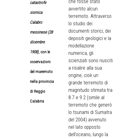
che fosse stato
catastrofe
avvertito alcun
sismica
terremoto. Attraverso
Calabro
lo studio dei
documenti storici, dei
messinese (28
depositi geologici e la
dicembre
modellazione
1908),
con le
numerica, gli
scienziati sono riusciti
osservazioni
a risalire alla sua
del maremoto
origine, cioè un
nella provincia
grande terremoto di
magnitudo stimata tra
di Reggio
8.7 e 9.2 (simile al
Calabria
terremoto che generò
lo tsunami di Sumatra
del 2004) avvenuto
nel lato opposto
dell’oceano, lungo la