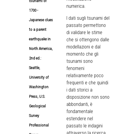
tsunami of
numerica.
1700 -
I dati sugli tsunami del
Japanese clues
passato permettono
to a parent
di validare le stime
earthquake in
che si ottengono dalle
modellazioni e dal
North America,
momento che gli
2nd ed.:
tsunami sono
Seattle,
fenomeni
relativamente poco
University of
frequenti e che quindi
Washington
i dati storici a
Press, U.S.
disposizione non sono
abbondanti, è
Geological
fondamentale
Survey
estendere nel
Professional
passato le indagini
attraverso la ricerca