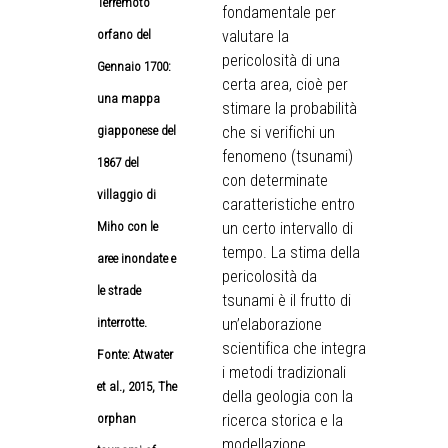
Terremoto
fondamentale per
orfano del
valutare la
pericolosità di una
Gennaio 1700:
certa area, cioè per
una mappa
stimare la probabilità
giapponese del
che si verifichi un
fenomeno (tsunami)
1867 del
con determinate
villaggio di
caratteristiche entro
Miho con le
un certo intervallo di
tempo. La stima della
aree inondate e
pericolosità da
le strade
tsunami è il frutto di
interrotte.
un’elaborazione
scientifica che integra
Fonte: Atwater
i metodi tradizionali
et al., 2015, The
della geologia con la
orphan
ricerca storica e la
modellazione