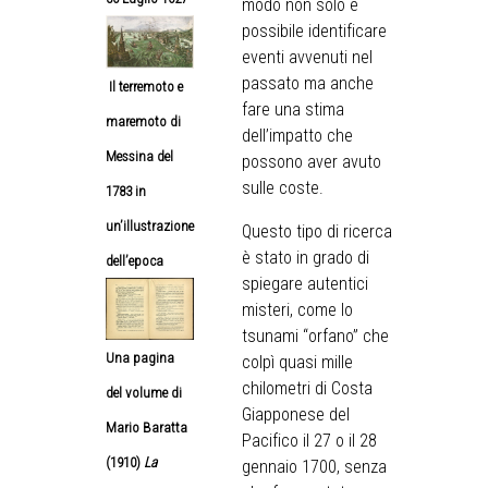
modo non solo è
possibile identificare
eventi avvenuti nel
passato ma anche
Il terremoto e
fare una stima
maremoto di
dell’impatto che
Messina del
possono aver avuto
sulle coste.
1783 in
un’illustrazione
Questo tipo di ricerca
è stato in grado di
dell’epoca
spiegare autentici
misteri, come lo
tsunami “orfano” che
Una pagina
colpì quasi mille
chilometri di Costa
del volume di
Giapponese del
Mario Baratta
Pacifico il 27 o il 28
(1910)
La
gennaio 1700, senza