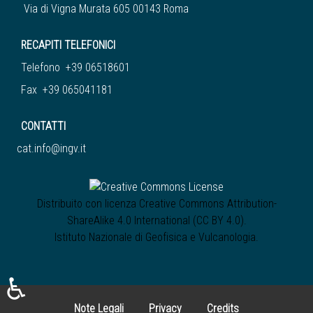
Via di Vigna Murata 605 00143 Roma
RECAPITI TELEFONICI
Telefono +39 06518601
Fax +39 065041181
CONTATTI
cat.info@ingv.it
Distribuito con licenza
Creative Commons Attribution-
ShareAlike 4.0 International (CC BY 4.0)
.
Istituto Nazionale di Geofisica e Vulcanologia
.
♿
Note Legali
Privacy
Credits